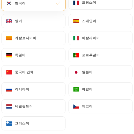
프랑스어
프랑스어
한국어
한국어
메뉴
KO
영어
영어
스페인어
스페인어
카탈로니아어
카탈로니아어
이탈리아어
이탈리아어
/
홈
연락처
독일어
독일어
포르투갈어
포르투갈어
연락처
중국어 간체
중국어 간체
일본어
일본어
러시아어
러시아어
아랍어
아랍어
네덜란드어
네덜란드어
체코어
체코어
Sushimasa
그리스어
그리스어