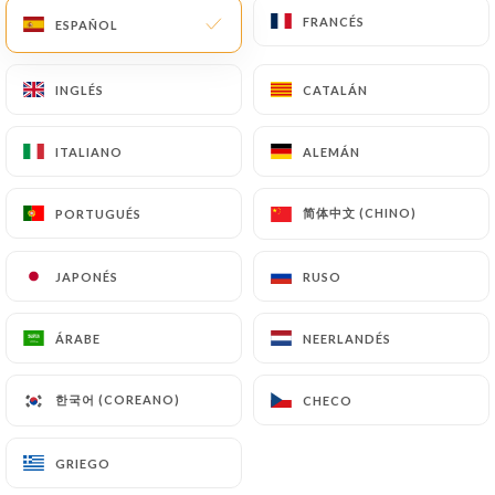
FRANCÉS
FRANCÉS
ESPAÑOL
ESPAÑOL
ES
MENÚ
INGLÉS
INGLÉS
CATALÁN
CATALÁN
ITALIANO
ITALIANO
ALEMÁN
ALEMÁN
/
INICIO
CONTACTO
简体中文 (CHINO)
简体中文 (CHINO)
PORTUGUÉS
PORTUGUÉS
Contacto
JAPONÉS
JAPONÉS
RUSO
RUSO
ÁRABE
ÁRABE
NEERLANDÉS
NEERLANDÉS
한국어 (COREANO)
한국어 (COREANO)
CHECO
CHECO
Sushimasa
GRIEGO
GRIEGO