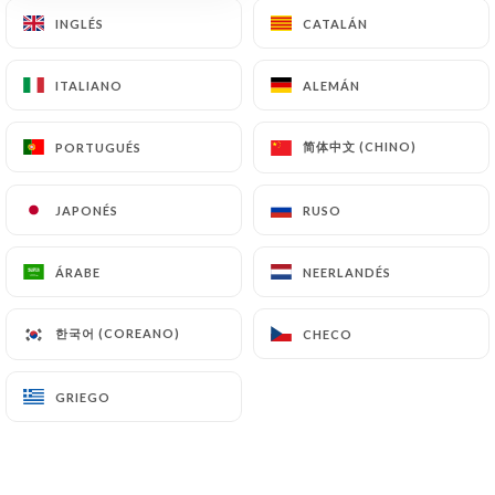
INGLÉS
INGLÉS
CATALÁN
CATALÁN
ITALIANO
ITALIANO
ALEMÁN
ALEMÁN
简体中文 (CHINO)
简体中文 (CHINO)
PORTUGUÉS
PORTUGUÉS
Sushimasa
JAPONÉS
JAPONÉS
RUSO
RUSO
RESEÑA 0
ÁRABE
ÁRABE
NEERLANDÉS
NEERLANDÉS
RESTAURANT DE SUSHI
53 Rue De L'Université
한국어 (COREANO)
한국어 (COREANO)
CHECO
CHECO
69007 Lyon France
GRIEGO
GRIEGO
¿Quiénes somos?