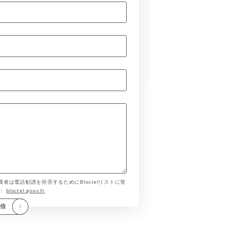
費者は電話勧誘を拒否するためにBloctelリストに登
bloctel.gouv.fr
す：
送信