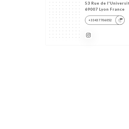
53 Rue de l'Universi
69007 Lyon France
+33437706052