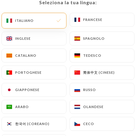
Seleziona la tua lingua:
Seleziona la tua lingua:
FRANCESE
FRANCESE
ITALIANO
ITALIANO
INGLESE
INGLESE
SPAGNOLO
SPAGNOLO
CATALANO
CATALANO
TEDESCO
TEDESCO
简体中文 (CINESE)
简体中文 (CINESE)
PORTOGHESE
PORTOGHESE
GIAPPONESE
GIAPPONESE
RUSSO
RUSSO
ARABO
ARABO
OLANDESE
OLANDESE
한국어 (COREANO)
한국어 (COREANO)
CECO
CECO