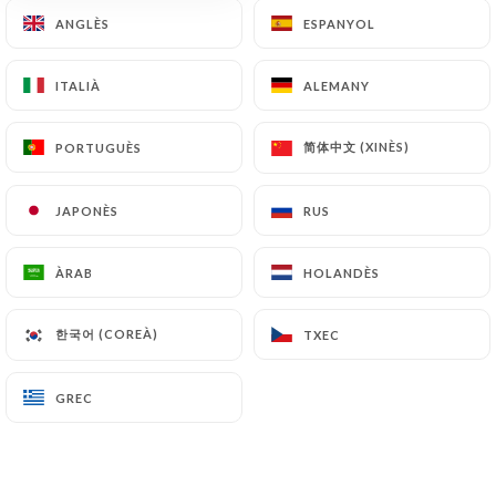
ANGLÈS
ANGLÈS
ESPANYOL
ESPANYOL
ITALIÀ
ITALIÀ
ALEMANY
ALEMANY
简体中文 (XINÈS)
简体中文 (XINÈS)
PORTUGUÈS
PORTUGUÈS
Sushimasa
JAPONÈS
JAPONÈS
RUS
RUS
0 RESSENYA
ÀRAB
ÀRAB
HOLANDÈS
HOLANDÈS
RESTAURANT DE SUSHI
53 Rue De L'Université
한국어 (COREÀ)
한국어 (COREÀ)
TXEC
TXEC
69007 Lyon France
GREC
GREC
Qui som?